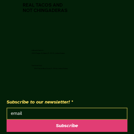
REAL TACOS AND
NOT CHINGADERAS
Julia and Henry's
200 E Flagler St, Miami, FL 33131, United States
The Doral Yard
5307 Paseo Blvd, Doral, FL 33166, United States
Subscribe to our newsletter!
*
Subscribe