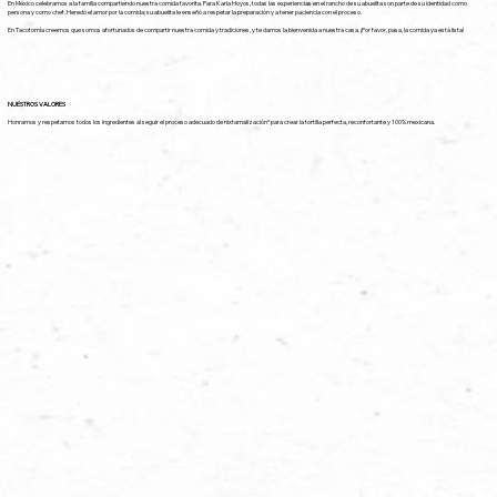
En México celebramos a la familia compartiendo nuestra comida favorita. Para Karla Hoyos, todas las experiencias en el rancho de su abuelita son parte de su identidad como
persona y como chef. Heredó el amor por la comida; su abuelita le enseñó a respetar la preparación y a tener paciencia con el proceso.
En Tacotomía creemos que somos afortunados de compartir nuestra comida y tradiciones, y te damos la bienvenida a nuestra casa. ¡Por favor, pasa, la comida ya está lista!
NUESTROS VALORES
Honramos y respetamos todos los ingredientes al seguir el proceso adecuado de nixtamalización* para crear la tortilla perfecta, reconfortante y 100% mexicana.