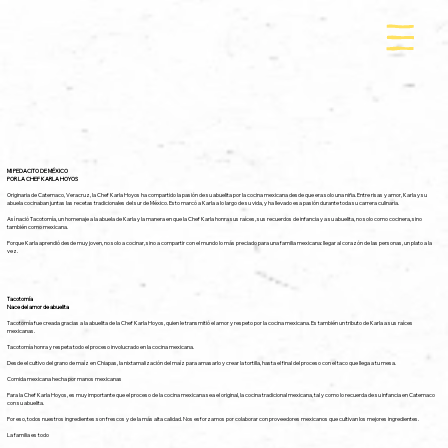
MI PEDACITO DE MÉXICO
POR LA CHEF KARLA HOYOS
Originaria de Catemaco, Veracruz, la Chef Karla Hoyos ha compartido la pasión de su abuelita por la cocina mexicana desde que era solo una niña. Entre risas y amor, Karla y su
abuela cocinaban juntas las recetas tradicionales del sur de México. Esto marcó a Karla a lo largo de su vida, y ha llevado esa pasión durante toda su carrera culinaria.
Así nació Tacotomía, un homenaje a la abuela de Karla y la manera en que la Chef Karla honra sus raíces, sus recuerdos de infancia y a su abuelita, no solo como cocinera, sino
también como mexicana.
Porque Karla aprendió desde muy joven, no solo a cocinar, sino a compartir con el mundo lo más preciado para una familia mexicana: llegar al corazón de las personas, un plato a la
vez.
Tacotomía
Nace del amor de abuelita
Tacotomía fue creada gracias a la abuelita de la Chef Karla Hoyos, quien le transmitió el amor y respeto por la cocina mexicana. Es también un tributo de Karla a sus raíces
mexicanas.
Tacotomía honra y respeta todo el proceso involucrado en la cocina mexicana.
Desde el cultivo del grano de maíz en Chiapas, la nixtamalización del maíz para amasarlo y crear la tortilla, hasta el final del proceso con el taco que llega a tu mesa.
Comida mexicana hecha por manos mexicanas
Para la Chef Karla Hoyos, es muy importante que el proceso de la cocina mexicana sea el original, la cocina tradicional mexicana, tal y como lo recuerda de su infancia en Catemaco
con su abuelita.
Por eso, todos nuestros ingredientes son frescos y de la más alta calidad. Nos esforzamos por colaborar con proveedores mexicanos que cultivan los mejores ingredientes.
La familia es todo